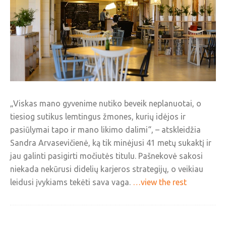
„Viskas mano gyvenime nutiko beveik neplanuotai, o
tiesiog sutikus lemtingus žmones, kurių idėjos ir
pasiūlymai tapo ir mano likimo dalimi“, – atskleidžia
Sandra Arvasevičienė, ką tik minėjusi 41 metų sukaktį ir
jau galinti pasigirti močiutės titulu. Pašnekovė sakosi
niekada nekūrusi didelių karjeros strategijų, o veikiau
leidusi įvykiams tekėti sava vaga.
…view the rest