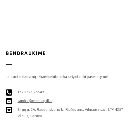
BENDRAUKIME
Jei turite klausimų - skambinkite arba rašykite. Iki pasimatymo!
+370 673 26549
sandra@mamagrill.lt
Žirgų g. 2A, Raudondvario k., Riešės sen., Vilniaus r.sav., LT-14257
Vilnius, Lietuva.